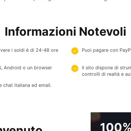
Informazioni Notevoli
vere i soldi è di 24-48 ore
Puoi pagare con PayPal
S, Android o un browser
Il sito dispone di stru
controlli di realtà e a
e chat italiana ed email.
100% 
envenuto