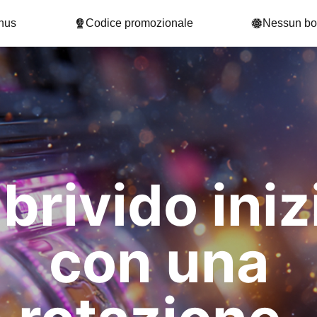
nus
Codice promozionale
Nessun bo
l brivido iniz
con una