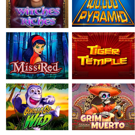
Bonus E Promozioni
Giri Gratuiti Facili Da Usare
Programma Di Cashback
Tornei
Come Ottenere E Usare I Codici Promozionali
Dove Trovare Codici Coupon Valid
Come Applicare Un Codice
Regole Per L'Uso Dei Codici Promozionali
App Mobile
Installazione E Configurazione
Funzionalità Dell'App
Programma Vip