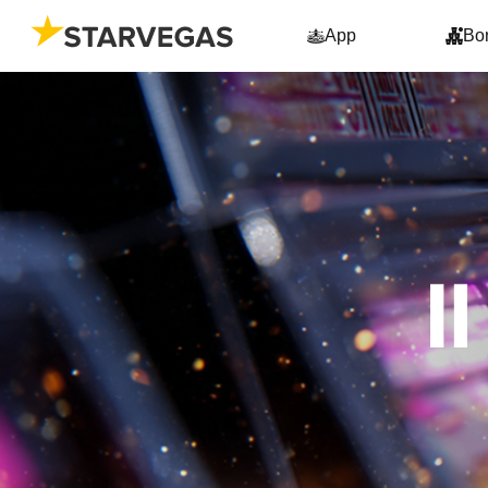
App
Bo
I