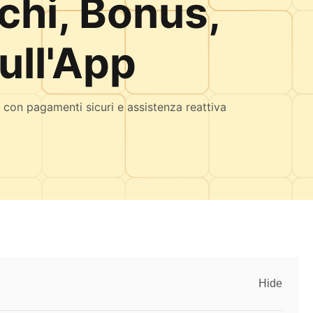
chi, Bonus,
ull'App
ta con pagamenti sicuri e assistenza reattiva
Hide