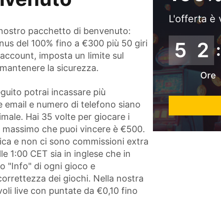
L'offerta è 
l nostro pacchetto di benvenuto:
nus del 100% fino a €300 più 50 giri
5
2
:
uo account, imposta un limite sul
r mantenere la sicurezza.
Ore
guito potrai incassare più
e email e numero di telefono siano
imale. Hai 35 volte per giocare i
e il massimo che puoi vincere è €500.
ifica e non ci sono commissioni extra
lle 1:00 CET sia in inglese che in
o "Info" di ogni gioco e
correttezza dei giochi. Nella nostra
avoli live con puntate da €0,10 fino