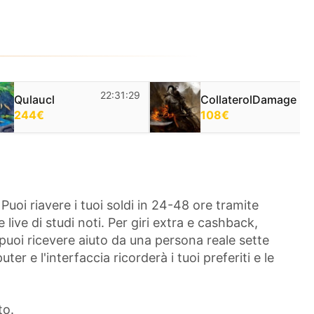
22:31:29
2
Qulaucl
CollaterolDamage
244€
108€
uoi riavere i tuoi soldi in 24-48 ore tramite
live di studi noti. Per giri extra e cashback,
, puoi ricevere aiuto da una persona reale sette
er e l'interfaccia ricorderà i tuoi preferiti e le
to.