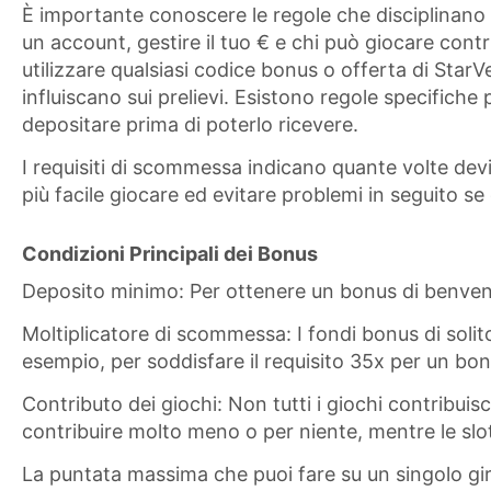
È importante conoscere le regole che disciplinano
un account, gestire il tuo € e chi può giocare contri
utilizzare qualsiasi codice bonus o offerta di Sta
influiscano sui prelievi. Esistono regole specifich
depositare prima di poterlo ricevere.
I requisiti di scommessa indicano quante volte devi 
più facile giocare ed evitare problemi in seguito se 
Condizioni Principali dei Bonus
Deposito minimo: Per ottenere un bonus di benvenut
Moltiplicatore di scommessa: I fondi bonus di sol
esempio, per soddisfare il requisito 35x per un bo
Contributo dei giochi: Non tutti i giochi contribui
contribuire molto meno o per niente, mentre le slot
La puntata massima che puoi fare su un singolo gir