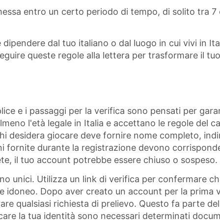
essa entro un certo periodo di tempo, di solito tra 7 
pendere dal tuo italiano o dal luogo in cui vivi in Ita
 seguire queste regole alla lettera per trasformare il 
e e i passaggi per la verifica sono pensati per garan
meno l'età legale in Italia e accettano le regole del c
i desidera giocare deve fornire nome completo, indir
oni fornite durante la registrazione devono corrispond
lete, il tuo account potrebbe essere chiuso o sospeso.
 unici. Utilizza un link di verifica per confermare che
ere idoneo. Dopo aver creato un account per la prima 
are qualsiasi richiesta di prelievo. Questo fa parte del
rificare la tua identità sono necessari determinati do