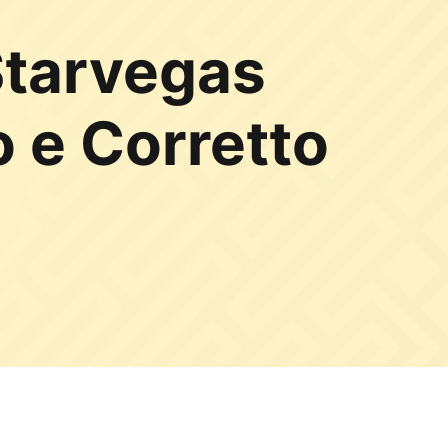
Starvegas
o e Corretto