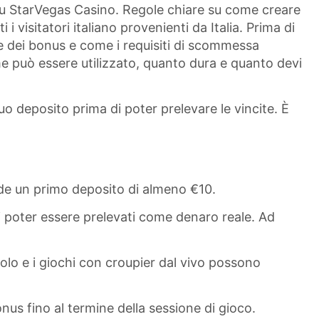
 su StarVegas Casino. Regole chiare su come creare
 visitatori italiano provenienti da Italia. Prima di
se dei bonus e come i requisiti di scommessa
me può essere utilizzato, quanto dura e quanto devi
uo deposito prima di poter prelevare le vincite. È
ede un primo deposito di almeno €10.
 poter essere prelevati come denaro reale. Ad
olo e i giochi con croupier dal vivo possono
us fino al termine della sessione di gioco.