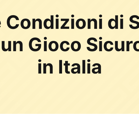
e Condizioni di 
un Gioco Sicur
in Italia