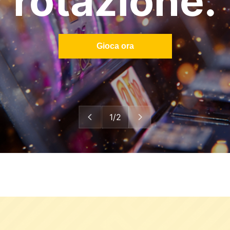
rotazione.
Gioca ora
1/2