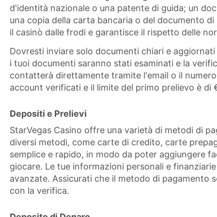
d'identità nazionale o una patente di guida; un do
una copia della carta bancaria o del documento di 
il casinò dalle frodi e garantisce il rispetto delle no
Dovresti inviare solo documenti chiari e aggiornat
i tuoi documenti saranno stati esaminati e la verif
contatterà direttamente tramite l'email o il numero
account verificati e il limite del primo prelievo è d
Depositi e Prelievi
StarVegas Casino offre una varietà di metodi di paga
diversi metodi, come carte di credito, carte prepaga
semplice e rapido, in modo da poter aggiungere fac
giocare. Le tue informazioni personali e finanziari
avanzate. Assicurati che il metodo di pagamento sce
con la verifica.
Deposito di Denaro