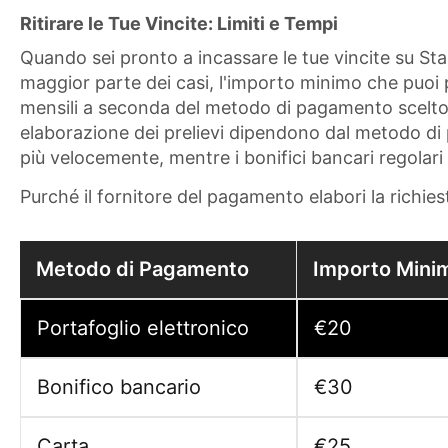
Ritirare le Tue Vincite: Limiti e Tempi
Quando sei pronto a incassare le tue vincite su Star
maggior parte dei casi, l'importo minimo che puoi pr
mensili a seconda del metodo di pagamento scelto, q
elaborazione dei prelievi dipendono dal metodo di p
più velocemente, mentre i bonifici bancari regolari 
Purché il fornitore del pagamento elabori la richiest
Metodo di Pagamento
Importo Minim
Portafoglio elettronico
€20
Bonifico bancario
€30
Carta
€25