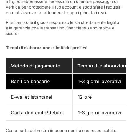
alto, potrebbe essere necessario un ulteriore passaggio di
verifica per proteggere il tuo account e soddisfare i requisiti
normativi senza far attendere troppo i giocatori reali.
Riteniamo che il gioco responsabile sia strettamente legato
alla garanzia che le transazioni finanziarie siano rapide e
sicure.
Tempi di elaborazione e limiti dei prelievi
Metodo di pagamento
Tempo di elaborazione
Bonifico bancario
1-3 giorni lavorativi
E-wallet istantanei
12 ore
Carta di credito/debito
1-3 giorni lavorativi
Come parte del nostro impegno per il gioco responsabile,