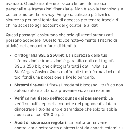
avanzati. Questo mantiene al sicuro le tue informazioni
personali e le transazioni finanziarie. Non è solo la tecnologia a
cui teniamo per la privacy. Vengono utilizzati più livelli di
sicurezza per ogni tentativo di accesso per tenere traccia di
chi ha accesso agli account dei giocatori e ai dati.
Questi passaggi assicurano che solo gli utenti autorizzati
possano accedere. Questo riduce notevolmente il rischio di
attività dell'account o furto di identità.
Crittografia SSL a 256 bit:
La sicurezza delle tue
informazioni e transazioni è garantita dalla crittografia
SSL a 256 bit, che crittografa tutti i dati inviati su
StarVegas Casino. Questo offre alle tue informazioni e ai
tuoi fondi una protezione a livello bancario.
Sistemi firewall:
I firewall moderni bloccano il traffico non
autorizzato e aiutano a prevenire violazioni esterne.
Verifica multistep dell'account e dei pagamenti:
La
verifica multistep dell'account e dei pagamenti aiuta a
dimostrare il tuo italiano e garantisce che solo tu abbia
accesso ai tuoi €100 o più.
Audit di sicurezza regolari:
La piattaforma viene
controllata e sottoposta a stress test da esperti esterni su