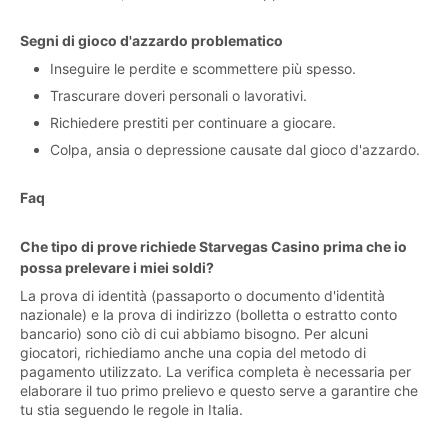
Segni di gioco d'azzardo problematico
Inseguire le perdite e scommettere più spesso.
Trascurare doveri personali o lavorativi.
Richiedere prestiti per continuare a giocare.
Colpa, ansia o depressione causate dal gioco d'azzardo.
Faq
Che tipo di prove richiede Starvegas Casino prima che io
possa prelevare i miei soldi?
La prova di identità (passaporto o documento d'identità
nazionale) e la prova di indirizzo (bolletta o estratto conto
bancario) sono ciò di cui abbiamo bisogno. Per alcuni
giocatori, richiediamo anche una copia del metodo di
pagamento utilizzato. La verifica completa è necessaria per
elaborare il tuo primo prelievo e questo serve a garantire che
tu stia seguendo le regole in Italia.