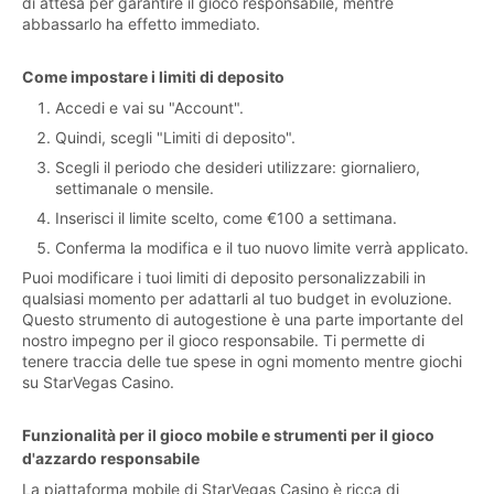
di attesa per garantire il gioco responsabile, mentre
abbassarlo ha effetto immediato.
Come impostare i limiti di deposito
Accedi e vai su "Account".
Quindi, scegli "Limiti di deposito".
Scegli il periodo che desideri utilizzare: giornaliero,
settimanale o mensile.
Inserisci il limite scelto, come €100 a settimana.
Conferma la modifica e il tuo nuovo limite verrà applicato.
Puoi modificare i tuoi limiti di deposito personalizzabili in
qualsiasi momento per adattarli al tuo budget in evoluzione.
Questo strumento di autogestione è una parte importante del
nostro impegno per il gioco responsabile. Ti permette di
tenere traccia delle tue spese in ogni momento mentre giochi
su StarVegas Casino.
Funzionalità per il gioco mobile e strumenti per il gioco
d'azzardo responsabile
La piattaforma mobile di StarVegas Casino è ricca di