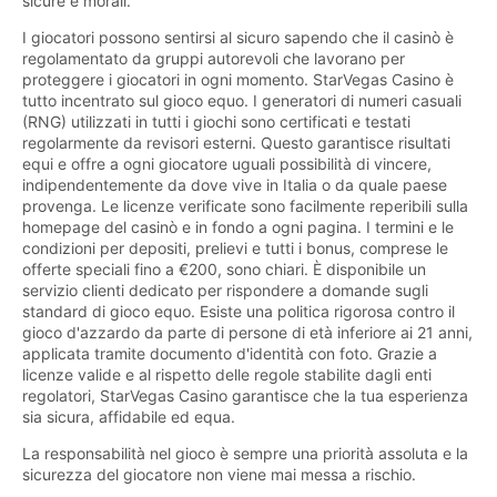
sicure e morali.
I giocatori possono sentirsi al sicuro sapendo che il casinò è
regolamentato da gruppi autorevoli che lavorano per
proteggere i giocatori in ogni momento. StarVegas Casino è
tutto incentrato sul gioco equo. I generatori di numeri casuali
(RNG) utilizzati in tutti i giochi sono certificati e testati
regolarmente da revisori esterni. Questo garantisce risultati
equi e offre a ogni giocatore uguali possibilità di vincere,
indipendentemente da dove vive in Italia o da quale paese
provenga. Le licenze verificate sono facilmente reperibili sulla
homepage del casinò e in fondo a ogni pagina. I termini e le
condizioni per depositi, prelievi e tutti i bonus, comprese le
offerte speciali fino a €200, sono chiari. È disponibile un
servizio clienti dedicato per rispondere a domande sugli
standard di gioco equo. Esiste una politica rigorosa contro il
gioco d'azzardo da parte di persone di età inferiore ai 21 anni,
applicata tramite documento d'identità con foto. Grazie a
licenze valide e al rispetto delle regole stabilite dagli enti
regolatori, StarVegas Casino garantisce che la tua esperienza
sia sicura, affidabile ed equa.
La responsabilità nel gioco è sempre una priorità assoluta e la
sicurezza del giocatore non viene mai messa a rischio.