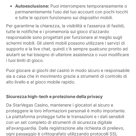
Autoesclusione:
Puoi interrompere temporaneamente o
permanentemente l'uso del tuo account con pochi tocchi
e tutte le opzioni funzionano sui dispositivi mobili.
Per garantirne la chiarezza, la visibilità e l'assenza di fastidi,
tutte le notifiche e i promemoria sul gioco d'azzardo
responsabile sono progettati per funzionare al meglio sugli
schermi mobili. Gli utenti mobili possono utilizzare i servizi di
supporto e la live chat, quindi c'è sempre qualcuno pronto ad
aiutarti se hai bisogno di ulteriore assistenza o vuoi modificare
i tuoi limiti di gioco.
Puoi giocare ai giochi del casinò in modo sicuro e responsabile
sia a casa che in movimento grazie a strumenti di controllo di
alto livello e al gioco mobile rapido.
Sicurezza high-tech e protezione della privacy
Da StarVegas Casino, mantenere i giocatori al sicuro e
proteggere le loro informazioni personali è molto importante.
La piattaforma protegge tutte le transazioni e i dati sensibili
con un set completo di strumenti di sicurezza digitale
all'avanguardia. Dalla registrazione alla richiesta di prelievo,
ogni passaggio è crittografato utilizzando protocolli SSL