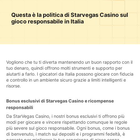
Questa è la politica di Starvegas Casino sul
gioco responsabile in Italia
Vogliono che tu ti diverta mantenendo un buon rapporto con il
tuo denaro, quindi offrono molti strumenti e supporto per
aiutarti a farlo. I giocatori da Italia possono giocare con fiducia
e controllo in un ambiente sicuro grazie a limiti intelligenti e
risorse.
Bonus esclusivi di Starvegas Casino e ricompense
responsabili
Da StarVegas Casino, i nostri bonus esclusivi ti offrono più
modi per giocare e vincere rispettando comunque le regole
più severe sul gioco responsabile. Ogni bonus, come i bonus
di benvenuto, i match sui depositi e i programmi fedeltà, è
pensato per migliorare la tua esperienza di gioco senza