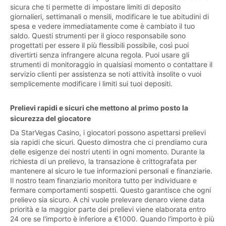
sicura che ti permette di impostare limiti di deposito
giornalieri, settimanali o mensili, modificare le tue abitudini di
spesa e vedere immediatamente come è cambiato il tuo
saldo. Questi strumenti per il gioco responsabile sono
progettati per essere il più flessibili possibile, così puoi
divertirti senza infrangere alcuna regola. Puoi usare gli
strumenti di monitoraggio in qualsiasi momento o contattare il
servizio clienti per assistenza se noti attività insolite o vuoi
semplicemente modificare i limiti sui tuoi depositi.
Prelievi rapidi e sicuri che mettono al primo posto la
sicurezza del giocatore
Da StarVegas Casino, i giocatori possono aspettarsi prelievi
sia rapidi che sicuri. Questo dimostra che ci prendiamo cura
delle esigenze dei nostri utenti in ogni momento. Durante la
richiesta di un prelievo, la transazione è crittografata per
mantenere al sicuro le tue informazioni personali e finanziarie.
Il nostro team finanziario monitora tutto per individuare e
fermare comportamenti sospetti. Questo garantisce che ogni
prelievo sia sicuro. A chi vuole prelevare denaro viene data
priorità e la maggior parte dei prelievi viene elaborata entro
24 ore se l'importo è inferiore a €1000. Quando l'importo è più