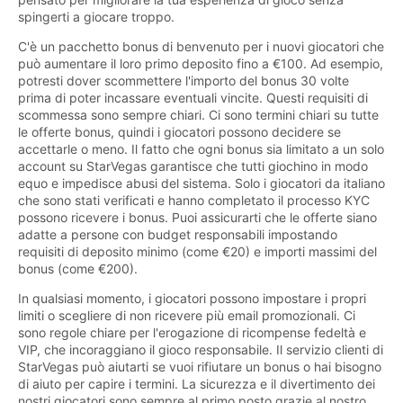
spingerti a giocare troppo.
C'è un pacchetto bonus di benvenuto per i nuovi giocatori che
può aumentare il loro primo deposito fino a €100. Ad esempio,
potresti dover scommettere l'importo del bonus 30 volte
prima di poter incassare eventuali vincite. Questi requisiti di
scommessa sono sempre chiari. Ci sono termini chiari su tutte
le offerte bonus, quindi i giocatori possono decidere se
accettarle o meno. Il fatto che ogni bonus sia limitato a un solo
account su StarVegas garantisce che tutti giochino in modo
equo e impedisce abusi del sistema. Solo i giocatori da italiano
che sono stati verificati e hanno completato il processo KYC
possono ricevere i bonus. Puoi assicurarti che le offerte siano
adatte a persone con budget responsabili impostando
requisiti di deposito minimo (come €20) e importi massimi del
bonus (come €200).
In qualsiasi momento, i giocatori possono impostare i propri
limiti o scegliere di non ricevere più email promozionali. Ci
sono regole chiare per l'erogazione di ricompense fedeltà e
VIP, che incoraggiano il gioco responsabile. Il servizio clienti di
StarVegas può aiutarti se vuoi rifiutare un bonus o hai bisogno
di aiuto per capire i termini. La sicurezza e il divertimento dei
nostri giocatori sono sempre al primo posto grazie al nostro