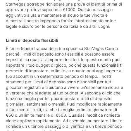
StarVegas potrebbe richiedere una prova di identità prima di
approvare prelievi superiori a €1000. Questo passaggio
aggiuntivo aiuta a mantenere al sicuro le tue vincite e
dimostra il nostro impegno a fornire intrattenimento online
legale e sicuro per le persone da Italia e da altri luoghi.
Limiti di deposito flessibili
È facile tenere traccia delle tue spese su StarVegas Casino
perché i limiti di deposito sono flessibili e possono essere
impostati su qualsiasi importo desideri. In questo modo puoi
rispettare il tuo budget di gioco, poiché questa funzionalità ti
permette di impostare un limite su quanto puoi aggiungere al
tuo account in un determinato periodo di tempo. I nostri
strumenti per i limiti di deposito sono disponibili per tutti i
giocatori registrati e ti aiutano a vivere un'esperienza sicura e
divertente che si adatta al tuo budget. A seconda di ciò che
funziona meglio per te, puoi impostare limiti di deposito
giornalieri, settimanali o mensili. Puoi modificare rapidamente
e facilmente i limiti, sia che tu voglia un limite giornaliero di
€50 o un limite mensile di €500. Qualsiasi modifica richiesta
viene applicata rapidamente. Ad esempio, aumentare il limite
richiede un ulteriore passaggio di verifica e un breve periodo